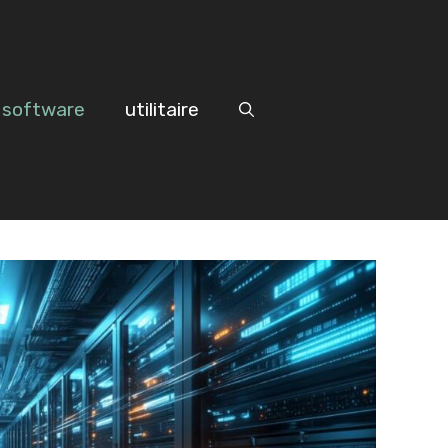
software
utilitaire
vddsuiuûu