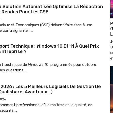
 Solution Automatisée Optimise La Rédaction
 Rendus Pour Les CSE
6
P
ciaux et Économiques (CSE) doivent faire face à une
G
le contraignante : …
L
2
ort Technique : Windows 10 Et 11 À Quel Prix
D
Entreprise ?
c
e
6
ort technique de Windows 10, programmée pour octobre
des questions …
2026 : Les 5 Meilleurs Logiciels De Gestion De
(Qualishare, Avanteam…)
2026
nement professionnel où la maîtrise de la qualité, de
 sécurité …