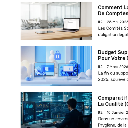
Comment La
De Comptes
It2l
28 Mai 202
Les Comités So
obligation léga
Budget Supp
Pour Votre 
It2l
7 Mars 202
La fin du supp
2025, soulève 
Comparatif 
La Qualité 
It2l
10 Janvier 
Dans un environ
l'hygiène, de la