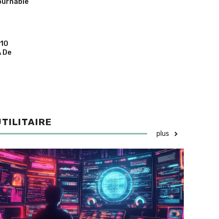
ournable
 10
A De
UTILITAIRE
plus