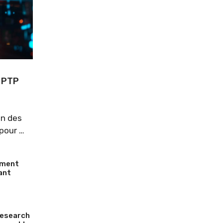
 PTP
in des
pour …
mment
ant
Research