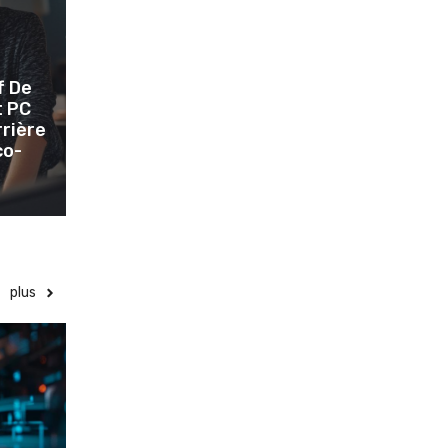
f De
t PC
rrière
co-
plus