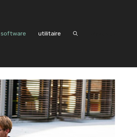
software
utilitaire
vddsuiuûu